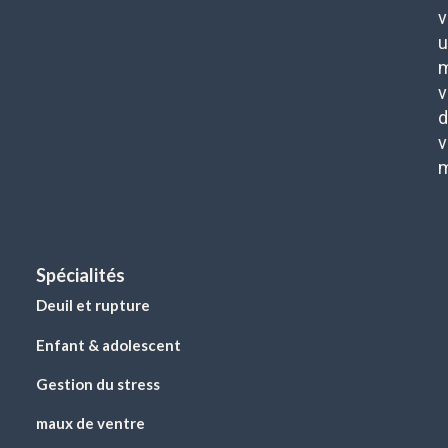
v
u
m
v
d
v
Spécialités
Deuil et rupture
Enfant & adolescent
Gestion du stress
maux de ventre