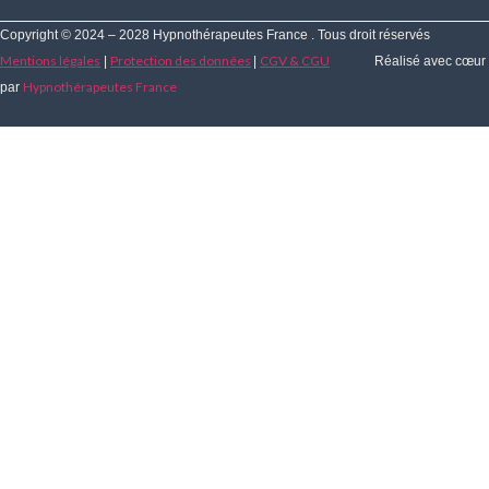
Copyright © 2024 – 2028 Hypnothérapeutes France . Tous droit réservés
Mentions légales
Protection des données
CGV & CGU
|
|
Réalisé avec cœur
Hypnothérapeutes France
par